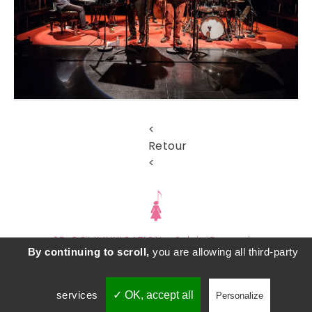
<
Retour
<
SD COMMUNICATION - Sylvie Durand -
By continuing to scroll,
you are allowing all third-party
sylviedurandcourrier@gmail.com
- adapté par
castalibre.com
Facebook
Twitter
Skype
services
✓ OK, accept all
Personalize