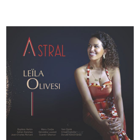
<
Retour
<