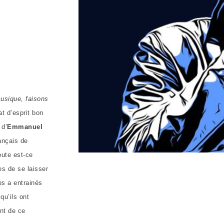
usique, faisons
t d’esprit bon
 d’
Emmanuel
rançais de
ute est-ce
es de se laisser
es a entrainés
qu’ils ont
ent de ce