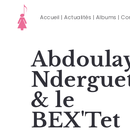
Accueil
|
Actualités
|
Albums
|
Co
Abdoula
Ndergue
& le
BEX'Tet