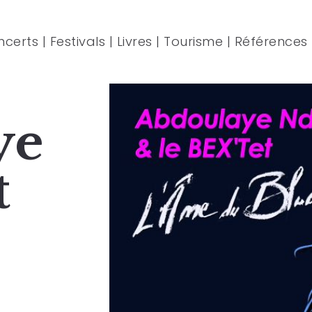
ncerts
|
Festivals
|
Livres
|
Tourisme
|
Références
ye
t