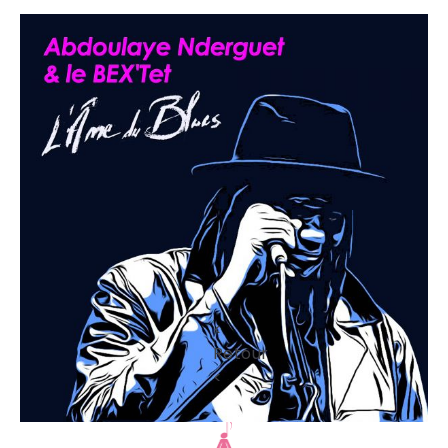
<
Retour
<