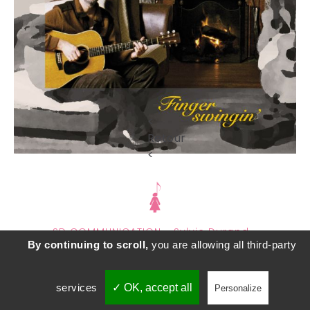
<
Retour
<
SD COMMUNICATION - Sylvie Durand -
By continuing to scroll,
you are allowing all third-party
sylviedurandcourrier@gmail.com
- adapté par
castalibre.com
Facebook
Twitter
Skype
services
✓ OK, accept all
Personalize