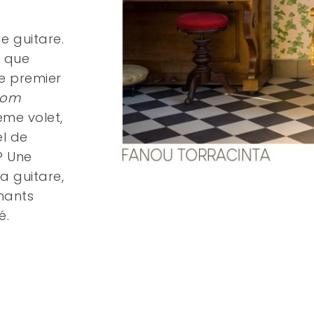
e guitare.
e que
e premier
rom
ème volet,
el de
? Une
a guitare,
hants
é.