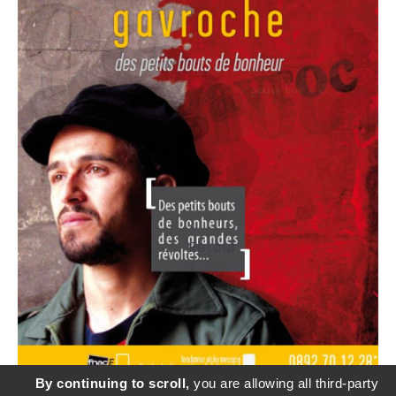
<
Retour
<
SD COMMUNICATION - Sylvie Durand -
By continuing to scroll,
you are allowing all third-party
sylviedurandcourrier@gmail.com
- adapté par