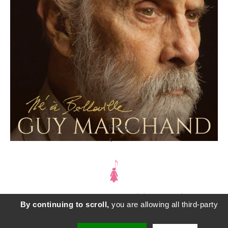
<
Retour
<
SD COMMUNICATION - Sylvie Durand -
By continuing to scroll,
you are allowing all third-party
sylviedurandcourrier@gmail.com
- adapté par
castalibre.com