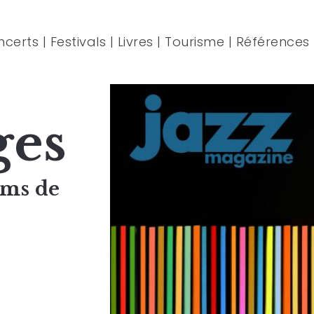
ncerts
|
Festivals
|
Livres
|
Tourisme
|
Références
ges
ums de