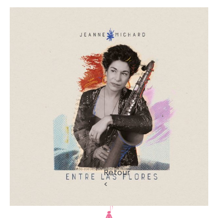
<
Retour
<