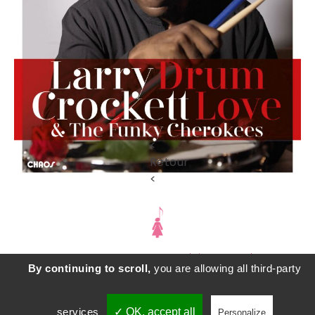
<
Retour
<
SD COMMUNICATION - Sylvie Durand -
By continuing to scroll,
you are allowing all third-party
sylviedurandcourrier@gmail.com
- adapté par
castalibre.com
Facebook
Twitter
Skype
services
✓ OK, accept all
Personalize