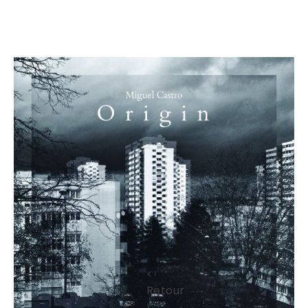
<
Retour
<