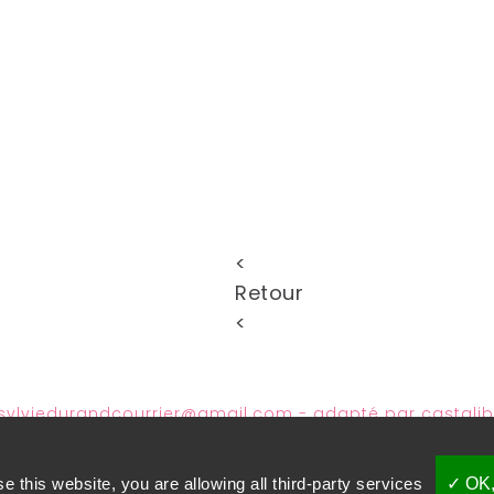
<
Retour
<
sylviedurandcourrier@gmail.com
- adapté par
castali
se this website, you are allowing all third-party services
✓ OK,