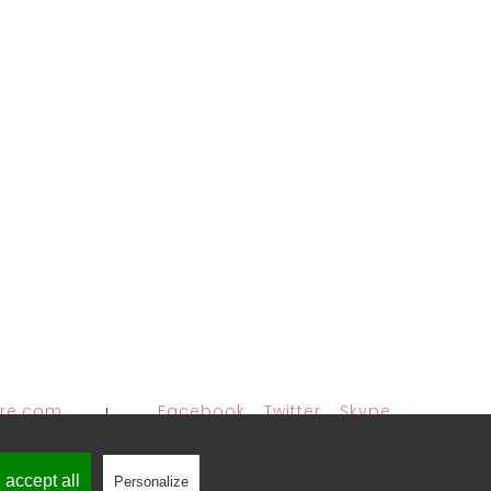
bre.com
Facebook
Twitter
Skype
 accept all
Personalize