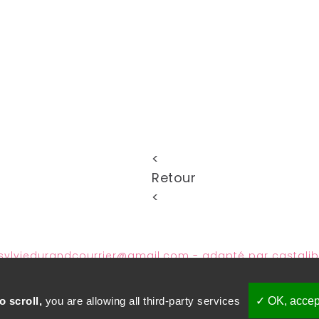
<
Retour
<
sylviedurandcourrier@gmail.com
- adapté par
castali
o scroll,
you are allowing all third-party services
✓ OK, accept