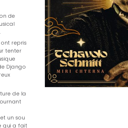
ion de
usical
.
ont repris
r tenter
usique
 de Django
reux
ture de la
tournant
 et un sou
qui a fait