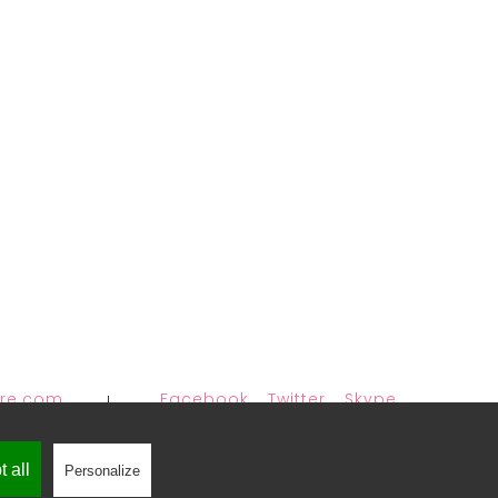
bre.com
Facebook
Twitter
Skype
 all
Personalize