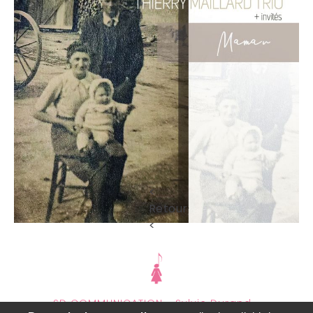
<
Retour
<
SD COMMUNICATION - Sylvie Durand -