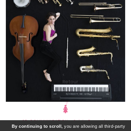
<
Retour
<
SD COMMUNICATION - Sylvie Durand -
By continuing to scroll,
you are allowing all third-party
sylviedurandcourrier@gmail.com
- adapté par