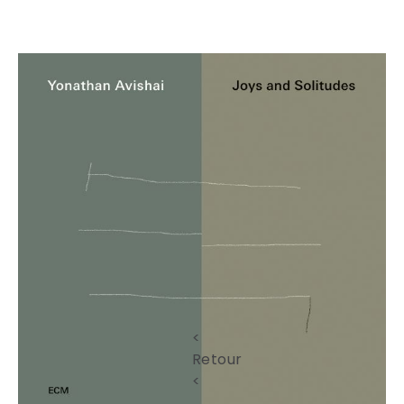
<
Retour
<