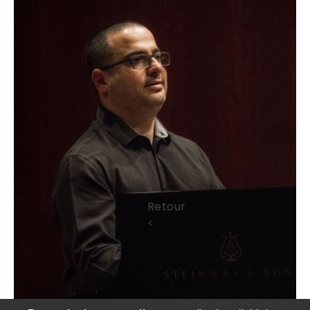
<
Retour
<
SD COMMUNICATION - Sylvie Durand -