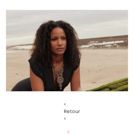
<
Retour
<