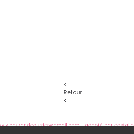
<
Retour
<
sylviedurandcourrier@gmail.com
- adapté par
castali